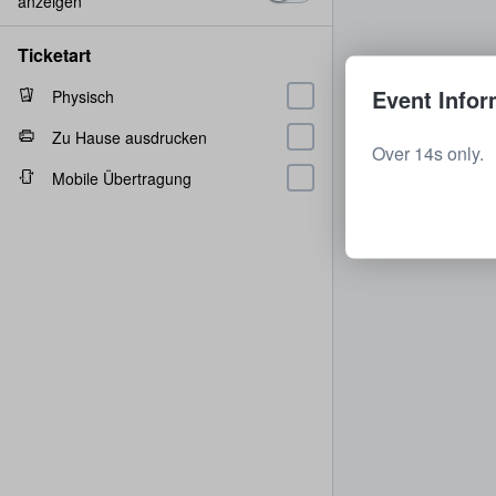
anzeigen
Ticketart
Event Infor
Physisch
Zu Hause ausdrucken
Over 14s only.
Mobile Übertragung