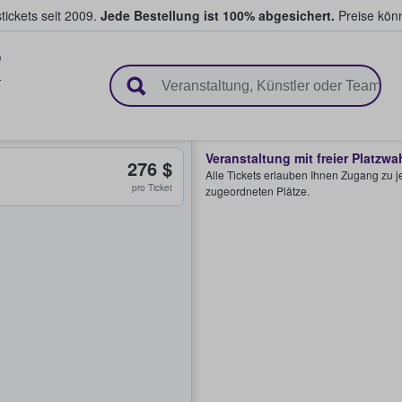
tickets seit 2009.
Jede Bestellung ist 100% abgesichert.
Preise könn
en & verkaufen
T
Veranstaltung mit freier Platzwa
276 $
Alle Tickets erlauben Ihnen Zugang zu je
pro Ticket
zugeordneten Plätze.