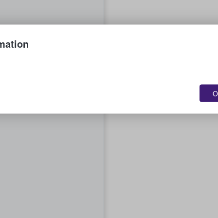
mation
O