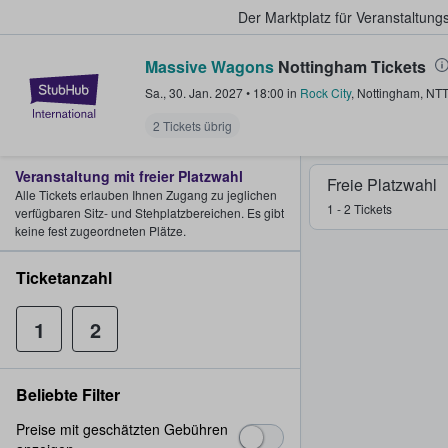
Der Marktplatz für Veranstaltungs
Massive Wagons
Nottingham Tickets
StubHub - Wo Fans Tickets kauf
Sa., 30. Jan. 2027
•
18:00
in
Rock City
,
Nottingham
,
NT
2 Tickets übrig
Veranstaltung mit freier Platzwahl
Freie Platzwahl
Alle Tickets erlauben Ihnen Zugang zu jeglichen
1 - 2 Tickets
verfügbaren Sitz- und Stehplatzbereichen. Es gibt
keine fest zugeordneten Plätze.
Ticketanzahl
1
2
Beliebte Filter
Preise mit geschätzten Gebühren