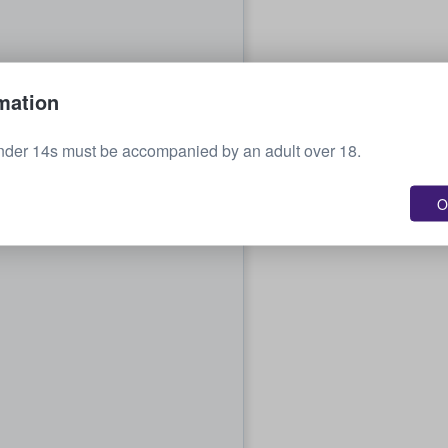
mation
nder 14s must be accompanied by an adult over 18.
O