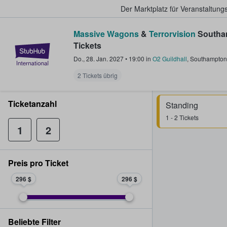
Der Marktplatz für Veranstaltungs
Massive Wagons
&
Terrorvision
Southa
Tickets
StubHub - Wo Fans Tickets kauf
Do., 28. Jan. 2027
•
19:00
in
O2 Guildhall
,
Southampton
2 Tickets übrig
Ticketanzahl
Standing
1 - 2 Tickets
1
2
Preis pro Ticket
296 $
296 $
Beliebte Filter