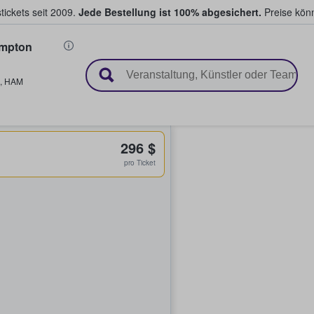
tickets seit 2009.
Jede Bestellung ist 100% abgesichert.
Preise könn
mpton
en & verkaufen
,
HAM
296 $
pro Ticket