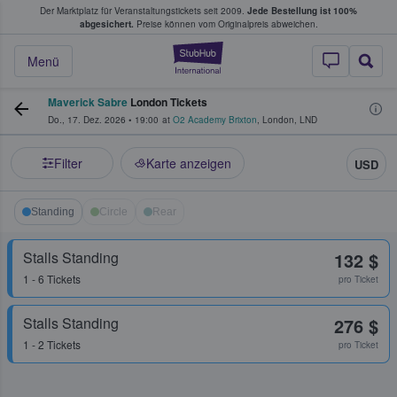
Der Marktplatz für Veranstaltungstickets seit 2009.
Jede Bestellung ist 100%
ans Tickets kaufen & verkaufen
abgesichert.
Preise können vom Originalpreis abweichen.
StubHub - Wo Fans
Menü
Maverick Sabre
London Tickets
Do., 17. Dez. 2026
•
19:00
at
O2 Academy Brixton
,
London
,
LND
Filter
Karte anzeigen
USD
Standing
Circle
Rear
Stalls Standing
132 $
1 - 6 Tickets
pro Ticket
Stalls Standing
276 $
1 - 2 Tickets
pro Ticket