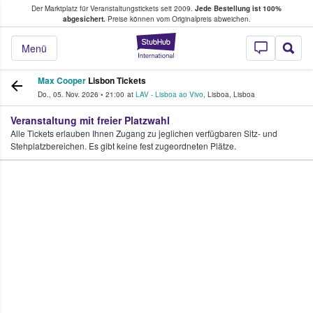
Der Marktplatz für Veranstaltungstickets seit 2009.
Jede Bestellung ist 100%
ans Tickets kaufen & verkaufen
abgesichert.
Preise können vom Originalpreis abweichen.
StubHub - Wo Fans
Menü
Max Cooper
Lisbon Tickets
Do., 05. Nov. 2026
•
21:00
at
LAV - Lisboa ao Vivo
,
Lisboa
,
Lisboa
Veranstaltung mit freier Platzwahl
Alle Tickets erlauben Ihnen Zugang zu jeglichen verfügbaren Sitz- und
Stehplatzbereichen. Es gibt keine fest zugeordneten Plätze.