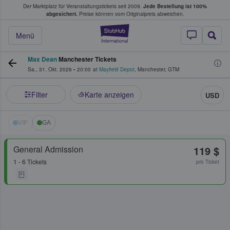
Der Marktplatz für Veranstaltungstickets seit 2009.
Jede Bestellung ist 100%
ans Tickets kaufen & verkaufen
abgesichert.
Preise können vom Originalpreis abweichen.
StubHub - Wo Fans
Menü
Max Dean
Manchester Tickets
Sa., 31. Okt. 2026
•
20:00
at
Mayfield Depot
,
Manchester
,
GTM
Filter
Karte anzeigen
USD
VIP
GA
General Admission
119 $
1 - 6 Tickets
pro Ticket