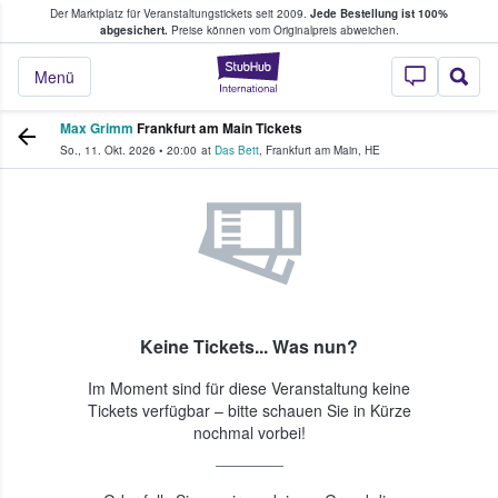
Der Marktplatz für Veranstaltungstickets seit 2009.
Jede Bestellung ist 100%
ans Tickets kaufen & verkaufen
abgesichert.
Preise können vom Originalpreis abweichen.
StubHub - Wo Fans
Menü
Max Grimm
Frankfurt am Main Tickets
So., 11. Okt. 2026
•
20:00
at
Das Bett
,
Frankfurt am Main
,
HE
Keine Tickets... Was nun?
Im Moment sind für diese Veranstaltung keine
Tickets verfügbar – bitte schauen Sie in Kürze
nochmal vorbei!