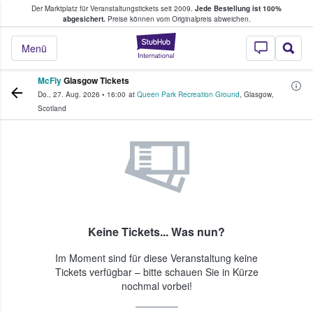
Der Marktplatz für Veranstaltungstickets seit 2009.
Jede Bestellung ist 100%
ans Tickets kaufen & verkaufen
abgesichert.
Preise können vom Originalpreis abweichen.
StubHub - Wo Fans
Menü
McFly
Glasgow Tickets
Do., 27. Aug. 2026
•
16:00
at
Queen Park Recreation Ground
,
Glasgow
,
Scotland
Keine Tickets... Was nun?
Im Moment sind für diese Veranstaltung keine
Tickets verfügbar – bitte schauen Sie in Kürze
nochmal vorbei!