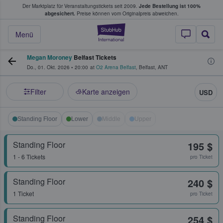
Der Marktplatz für Veranstaltungstickets seit 2009.
Jede Bestellung ist 100%
ans Tickets kaufen & verkaufen
abgesichert.
Preise können vom Originalpreis abweichen.
StubHub - Wo Fans
Menü
Megan Moroney
Belfast Tickets
Do., 01. Okt. 2026
•
20:00
at
O2 Arena Belfast
,
Belfast
,
ANT
Filter
Karte anzeigen
USD
Standing Floor
Lower
Middle
Upper
Standing Floor
195 $
1 - 6 Tickets
pro Ticket
Standing Floor
240 $
1 Ticket
pro Ticket
Standing Floor
254 $