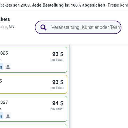
tickets seit 2009.
Jede Bestellung ist 100% abgesichert.
Preise könn
ckets
en & verkaufen
polis
,
MN
 325
93 $
s
pro Ticket
ng
5
93 $
pro Ticket
 327
94 $
s
pro Ticket
ng