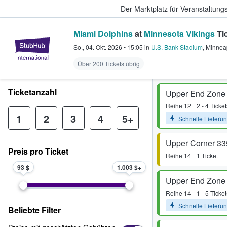
Der Marktplatz für Veranstaltungs
Miami Dolphins
at
Minnesota Vikings
Ti
StubHub - Wo Fans Tickets kauf
So., 04. Okt. 2026
•
15:05
in
U.S. Bank Stadium
,
Minnea
Über 200 Tickets übrig
Ticketanzahl
Upper End Zone
Reihe
12
2 - 4 Ticket
1
2
3
4
5+
Schnelle Lieferu
Upper Corner 33
Preis pro Ticket
Reihe
14
1 Ticket
93 $
1.003 $
Upper End Zone
Reihe
14
1 - 5 Ticket
Schnelle Lieferu
Beliebte Filter