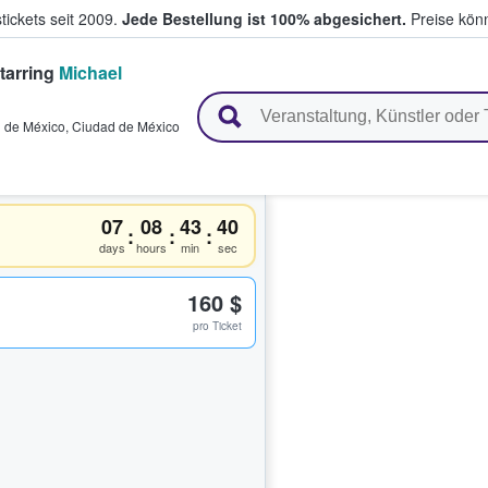
tickets seit 2009.
Jede Bestellung ist 100% abgesichert.
Preise könn
starring
Michael
en & verkaufen
 de México
,
Ciudad de México
07
08
43
39
:
:
:
days
hours
min
sec
160 $
pro Ticket