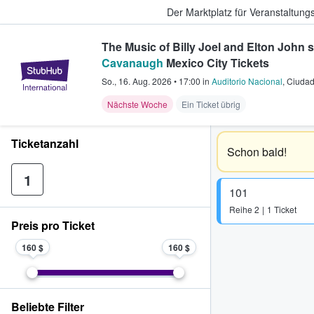
Der Marktplatz für Veranstaltungs
The Music of Billy Joel and Elton John 
Cavanaugh
Mexico City Tickets
StubHub - Wo Fans Tickets kauf
So., 16. Aug. 2026
•
17:00
in
Auditorio Nacional
,
Ciudad
Nächste Woche
Ein Ticket übrig
Ticketanzahl
Schon bald!
1
101
Reihe
2
1 Ticket
Preis pro Ticket
160 $
160 $
Beliebte Filter