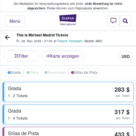
Der Marktplatz für Veranstaltungstickets seit 2009.
Jede Bestellung ist 100%
ans Tickets kaufen & verkaufen
abgesichert.
Preise können vom Originalpreis abweichen.
StubHub - Wo Fans
Menü
This is Michael Madrid Tickets
Fr., 06. Nov. 2026
•
21:00
at
Palacio Vistalegre
,
Madrid
,
MAD
Filter
Karte anzeigen
USD
Grada
Palco
Reservado
Sillas de Pista
Grada
283 $
1 - 2 Tickets
pro Ticket
Grada
317 $
1 - 4 Tickets
pro Ticket
Sillas de Pista
433 $