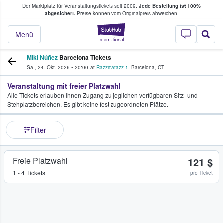
Der Marktplatz für Veranstaltungstickets seit 2009.
Jede Bestellung ist 100%
ans Tickets kaufen & verkaufen
abgesichert.
Preise können vom Originalpreis abweichen.
StubHub - Wo Fans
Menü
Miki Núñez
Barcelona Tickets
Sa., 24. Okt. 2026
•
20:00
at
Razzmatazz 1
,
Barcelona
,
CT
Veranstaltung mit freier Platzwahl
Alle Tickets erlauben Ihnen Zugang zu jeglichen verfügbaren Sitz- und
Stehplatzbereichen. Es gibt keine fest zugeordneten Plätze.
Filter
Freie Platzwahl
121 $
1 - 4 Tickets
pro Ticket