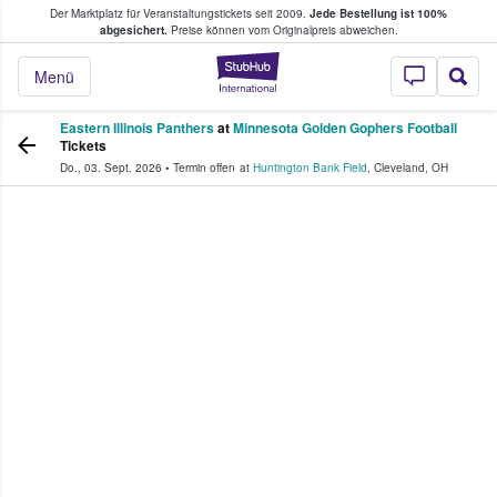
Der Marktplatz für Veranstaltungstickets seit 2009.
Jede Bestellung ist 100%
ans Tickets kaufen & verkaufen
abgesichert.
Preise können vom Originalpreis abweichen.
StubHub - Wo Fans
Menü
Eastern Illinois Panthers
at
Minnesota Golden Gophers Football
Tickets
Do., 03. Sept. 2026
•
Termin offen
at
Huntington Bank Field
,
Cleveland
,
OH