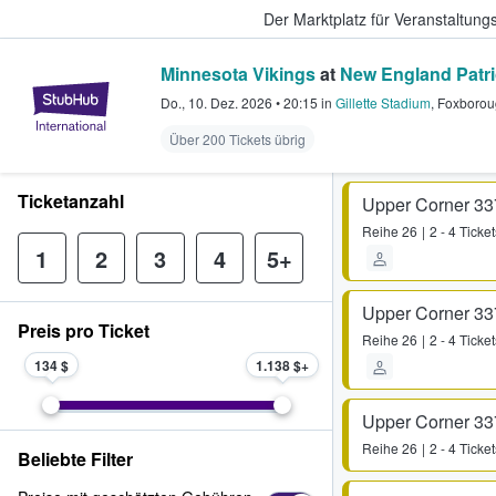
Der Marktplatz für Veranstaltungs
Minnesota Vikings
at
New England Patri
StubHub - Wo Fans Tickets kauf
Do., 10. Dez. 2026
•
20:15
in
Gillette Stadium
,
Foxborou
Über 200 Tickets übrig
Ticketanzahl
Upper Corner 33
Reihe
26
2 - 4 Ticket
1
2
3
4
5+
Upper Corner 33
Preis pro Ticket
Reihe
26
2 - 4 Ticket
134 $
1.138 $
Upper Corner 33
Reihe
26
2 - 4 Ticket
Beliebte Filter