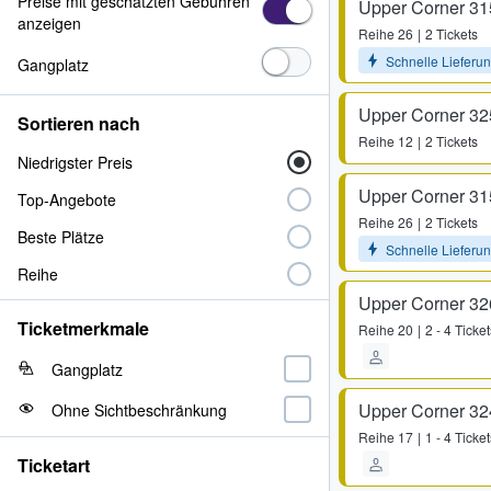
Preise mit geschätzten Gebühren
Upper Corner 31
anzeigen
Reihe
26
2 Tickets
Schnelle Lieferu
Gangplatz
Upper Corner 32
Sortieren nach
Reihe
12
2 Tickets
Niedrigster Preis
Upper Corner 31
Top-Angebote
Reihe
26
2 Tickets
Beste Plätze
Schnelle Lieferu
Reihe
Upper Corner 32
Ticketmerkmale
Reihe
20
2 - 4 Ticket
Gangplatz
Upper Corner 32
Ohne Sichtbeschränkung
Reihe
17
1 - 4 Ticket
Ticketart