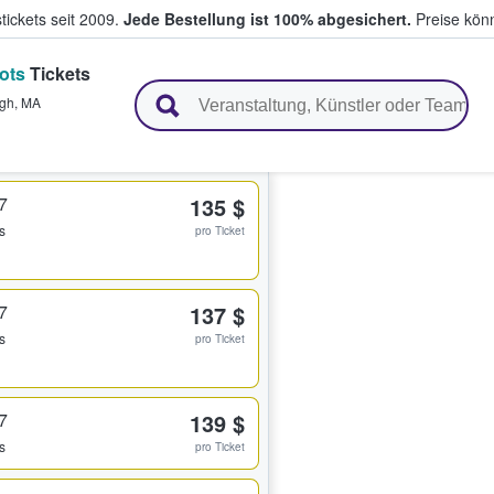
tickets seit 2009.
Jede Bestellung ist 100% abgesichert.
Preise könn
ots
Tickets
en & verkaufen
gh
,
MA
7
135 $
s
pro Ticket
7
137 $
s
pro Ticket
7
139 $
s
pro Ticket