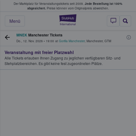
Der Marktplatz für Veranstaltungstickets seit 2009.
Jede Bestellung ist 100%
ans Tickets kaufen & verkaufen
abgesichert.
Preise können vom Originalpreis abweichen.
StubHub - Wo Fans
Menü
MNEK
Manchester Tickets
Do., 12. Nov. 2026
•
19:00
at
Gorilla Manchester
,
Manchester
,
GTM
Veranstaltung mit freier Platzwahl
Alle Tickets erlauben Ihnen Zugang zu jeglichen verfügbaren Sitz- und
Stehplatzbereichen. Es gibt keine fest zugeordneten Plätze.