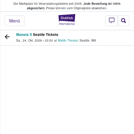
Der Marktplatz für Veranstaltungstickets seit 2009.
Jede Bestellung ist 100%
ans Tickets kaufen & verkaufen
abgesichert.
Preise können vom Originalpreis abweichen.
StubHub - Wo Fans
Menü
Monsta X
Seattle Tickets
Sa., 24. Okt. 2026
•
20:00
at
WaMu Theater
,
Seattle
,
WA