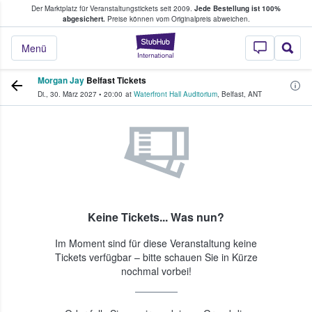
Der Marktplatz für Veranstaltungstickets seit 2009.
Jede Bestellung ist 100%
ans Tickets kaufen & verkaufen
abgesichert.
Preise können vom Originalpreis abweichen.
StubHub - Wo Fans
Menü
Morgan Jay
Belfast Tickets
Di., 30. März 2027
•
20:00
at
Waterfront Hall Auditorium
,
Belfast
,
ANT
Keine Tickets... Was nun?
Im Moment sind für diese Veranstaltung keine
Tickets verfügbar – bitte schauen Sie in Kürze
nochmal vorbei!