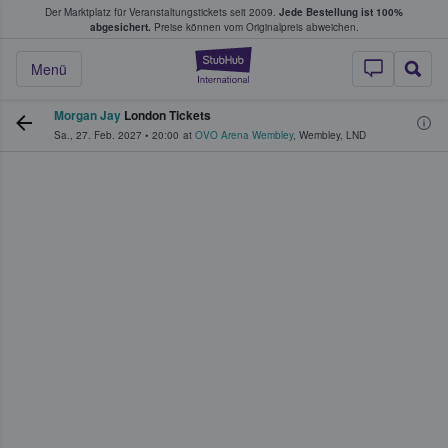
Der Marktplatz für Veranstaltungstickets seit 2009.
Jede Bestellung ist 100%
ans Tickets kaufen & verkaufen
abgesichert.
Preise können vom Originalpreis abweichen.
StubHub - Wo Fans
Menü
Morgan Jay
London Tickets
Sa., 27. Feb. 2027
•
20:00
at
OVO Arena Wembley
,
Wembley
,
LND