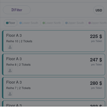
Filter
USD
Floor
Lower South
Lower North
Upper South
Upper North
Floor A 3
225 $
Reihe
10
2 Tickets
pro Ticket
Floor A 3
247 $
Reihe
8
2 Tickets
pro Ticket
Floor A 3
280 $
Reihe
7
2 Tickets
pro Ticket
Floor A 3
303 $