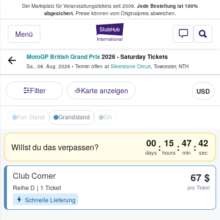
Der Marktplatz für Veranstaltungstickets seit 2009.
Jede Bestellung ist 100%
ans Tickets kaufen & verkaufen
abgesichert.
Preise können vom Originalpreis abweichen.
StubHub - Wo Fans
Menü
MotoGP British Grand Prix
2026 - Saturday Tickets
Sa., 08. Aug. 2026
•
Termin offen
at
Silverstone Circuit
,
Towcester
,
NTH
Filter
Karte anzeigen
USD
Fan Stand
Grandstand
GA
00
15
47
42
:
:
:
Willst du das verpassen?
days
hours
min
sec
Club Corner
67 $
Reihe
D
1 Ticket
pro Ticket
Schnelle Lieferung