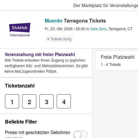
Der Marktplatz für Veranstaltungs
Muerdo
Tarragona Tickets
StubHub - Wo Fans Tickets kauf
Fr., 23. Okt. 2026
•
20:30
in
Sala Zero
,
Tarragona
,
CT
4 Tickets übrig
Veranstaltung mit freier Platzwahl
Freie Platzwahl
Alle Tickets erlauben Ihnen Zugang zu jeglichen
1 - 4 Tickets
verfügbaren Sitz- und Stehplatzbereichen. Es gibt
keine fest zugeordneten Plätze.
Ticketanzahl
1
2
3
4
Beliebte Filter
Preise mit geschätzten Gebühren