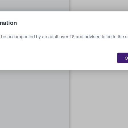
mation
be accompanied by an adult over 18 and advised to be in the 
O