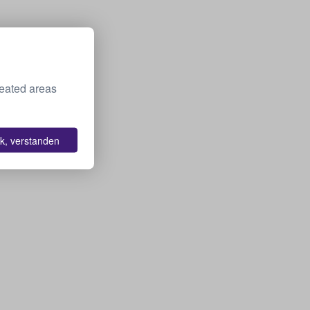
seated areas
k, verstanden