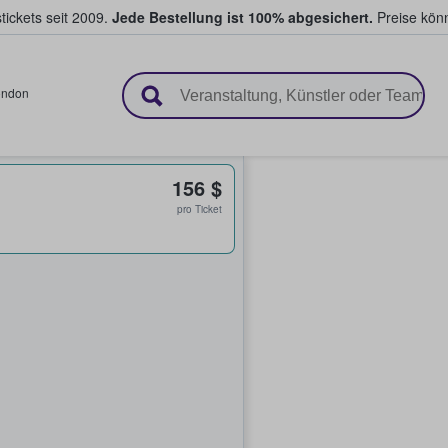
tickets seit 2009.
Jede Bestellung ist 100% abgesichert.
Preise könn
en & verkaufen
ondon
156 $
pro Ticket