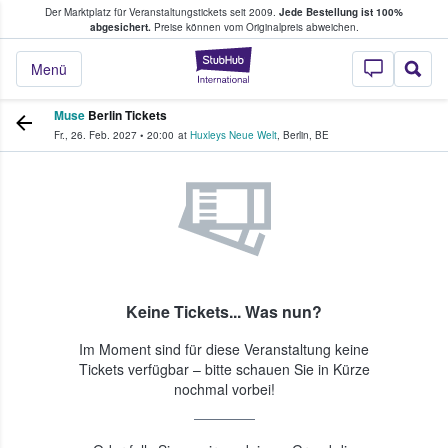
Der Marktplatz für Veranstaltungstickets seit 2009.
Jede Bestellung ist 100%
ans Tickets kaufen & verkaufen
abgesichert.
Preise können vom Originalpreis abweichen.
StubHub - Wo Fans
Menü
Muse
Berlin Tickets
Fr., 26. Feb. 2027
•
20:00
at
Huxleys Neue Welt
,
Berlin
,
BE
Keine Tickets... Was nun?
Im Moment sind für diese Veranstaltung keine
Tickets verfügbar – bitte schauen Sie in Kürze
nochmal vorbei!