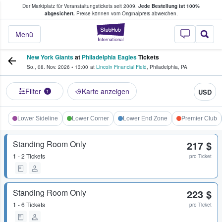
Der Marktplatz für Veranstaltungstickets seit 2009.
Jede Bestellung ist 100%
ans Tickets kaufen & verkaufen
abgesichert.
Preise können vom Originalpreis abweichen.
StubHub - Wo Fans
Menü
New York Giants
at
Philadelphia Eagles
Tickets
So., 08. Nov. 2026
•
13:00
at
Lincoln Financial Field
,
Philadelphia
,
PA
Filter
Karte anzeigen
USD
1
Lower Sideline
Lower Corner
Lower End Zone
Premier Club
Standing Room Only
217 $
1 - 2 Tickets
pro Ticket
Standing Room Only
223 $
1 - 6 Tickets
pro Ticket