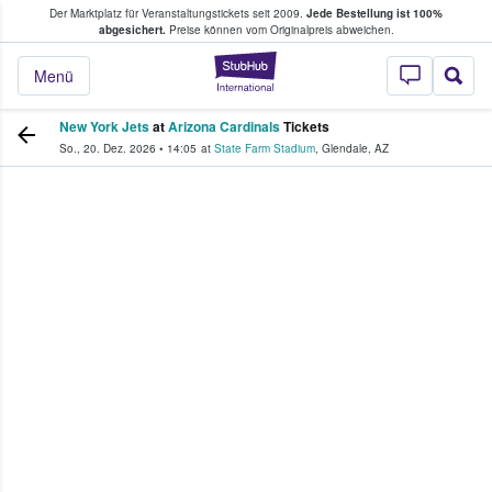
Der Marktplatz für Veranstaltungstickets seit 2009.
Jede Bestellung ist 100%
ans Tickets kaufen & verkaufen
abgesichert.
Preise können vom Originalpreis abweichen.
StubHub - Wo Fans
Menü
New York Jets
at
Arizona Cardinals
Tickets
So., 20. Dez. 2026
•
14:05
at
State Farm Stadium
,
Glendale
,
AZ