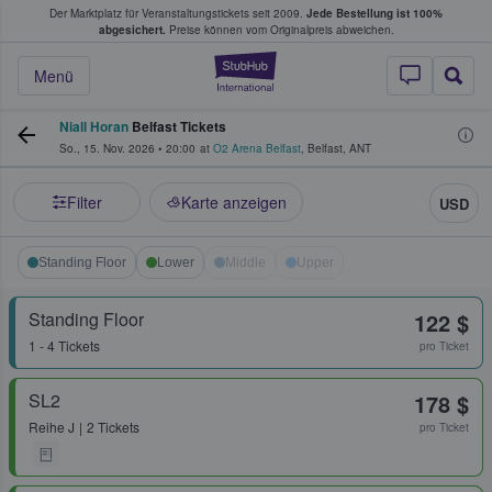
Der Marktplatz für Veranstaltungstickets seit 2009.
Jede Bestellung ist 100%
ans Tickets kaufen & verkaufen
abgesichert.
Preise können vom Originalpreis abweichen.
StubHub - Wo Fans
Menü
Niall Horan
Belfast Tickets
So., 15. Nov. 2026
•
20:00
at
O2 Arena Belfast
,
Belfast
,
ANT
Filter
Karte anzeigen
USD
Standing Floor
Lower
Middle
Upper
Standing Floor
122 $
1 - 4 Tickets
pro Ticket
SL2
178 $
Reihe
J
2 Tickets
pro Ticket