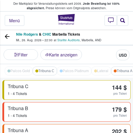
Der Marktplatz für Veranstaltungstickets seit 2009.
Jede Bestellung ist 100%
ans Tickets kaufen & verkaufen
abgesichert.
Preise können vom Originalpreis abweichen.
StubHub - Wo Fans
Menü
Nile Rodgers
&
CHIC
Marbella Tickets
Mi., 26. Aug. 2026
•
22:00
at
Starlite Auditorio
,
Marbella
,
AND
Filter
Karte anzeigen
USD
Palcos Gold
Tribuna C
Palcos Platinum
Lateral
Tribuna A
Tribuna C
144 $
1 - 4 Tickets
pro Ticket
Tribuna B
179 $
1 - 4 Tickets
pro Ticket
Tribuna A
202 $