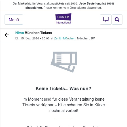
Der Marktplatz für Veranstaltungstickets seit 2009.
Jede Bestellung ist 100%
ans Tickets kaufen & verkaufen
abgesichert.
Preise können vom Originalpreis abweichen.
StubHub - Wo Fans
Menü
Nimo
München Tickets
Di., 15. Dez. 2026
•
20:00
at
Zenith München
,
München
,
BV
Keine Tickets... Was nun?
Im Moment sind für diese Veranstaltung keine
Tickets verfügbar – bitte schauen Sie in Kürze
nochmal vorbei!