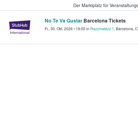
Der Marktplatz für Veranstaltungs
No Te Va Gustar
Barcelona Tickets
StubHub - Wo Fans Tickets kauf
Fr., 30. Okt. 2026
•
19:00
in
Razzmatazz 1
,
Barcelona
,
C