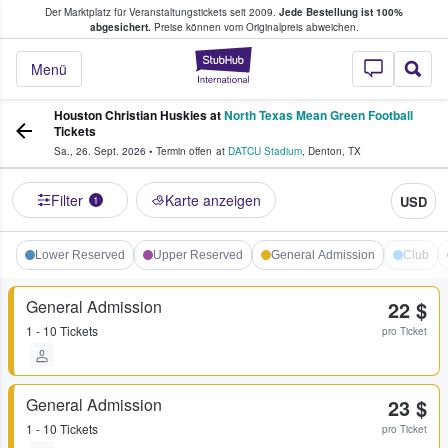
Der Marktplatz für Veranstaltungstickets seit 2009.
Jede Bestellung ist 100%
ans Tickets kaufen & verkaufen
abgesichert.
Preise können vom Originalpreis abweichen.
StubHub - Wo Fans
Menü
Houston Christian Huskies at
North Texas Mean Green Football
Tickets
Sa., 26. Sept. 2026
•
Termin offen
at
DATCU Stadium
,
Denton
,
TX
Filter
Karte anzeigen
USD
1
Lower Reserved
Upper Reserved
General Admission
Club
General Admission
22 $
1 - 10 Tickets
pro Ticket
General Admission
23 $
1 - 10 Tickets
pro Ticket