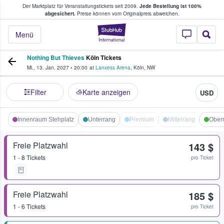
Der Marktplatz für Veranstaltungstickets seit 2009.
Jede Bestellung ist 100%
ans Tickets kaufen & verkaufen
abgesichert.
Preise können vom Originalpreis abweichen.
StubHub - Wo Fans
Menü
Nothing But Thieves
Köln Tickets
Mi., 13. Jan. 2027
•
20:00
at
Lanxess Arena
,
Köln
,
NW
Filter
Karte anzeigen
USD
Innenraum Stehplatz
Unterrang
Premium
Mittelrang
Ober
Freie Platzwahl
143 $
1 - 8 Tickets
pro Ticket
Freie Platzwahl
185 $
1 - 6 Tickets
pro Ticket