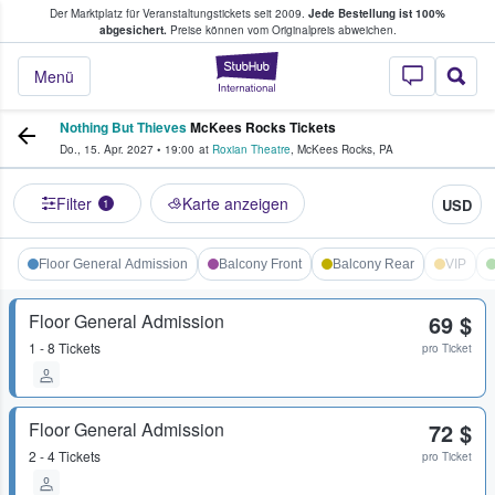
Der Marktplatz für Veranstaltungstickets seit 2009.
Jede Bestellung ist 100%
ans Tickets kaufen & verkaufen
abgesichert.
Preise können vom Originalpreis abweichen.
StubHub - Wo Fans
Menü
Nothing But Thieves
McKees Rocks Tickets
Do., 15. Apr. 2027
•
19:00
at
Roxian Theatre
,
McKees Rocks
,
PA
Filter
Karte anzeigen
USD
1
Floor General Admission
Balcony Front
Balcony Rear
VIP
Floor General Admission
69 $
1 - 8 Tickets
pro Ticket
Floor General Admission
72 $
2 - 4 Tickets
pro Ticket