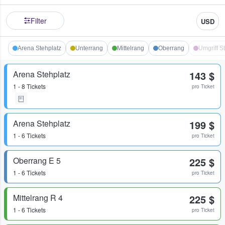
Filter
USD
Arena Stehplatz
Unterrang
Mittelrang
Oberrang
Umgriff S
Arena Stehplatz
143 $
1 - 8 Tickets
pro Ticket
Arena Stehplatz
199 $
1 - 6 Tickets
pro Ticket
Oberrang E 5
225 $
1 - 6 Tickets
pro Ticket
Mittelrang R 4
225 $
1 - 6 Tickets
pro Ticket