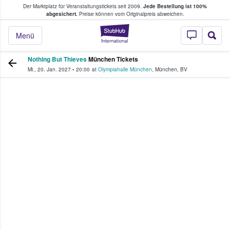
Der Marktplatz für Veranstaltungstickets seit 2009.
Jede Bestellung ist 100%
ans Tickets kaufen & verkaufen
abgesichert.
Preise können vom Originalpreis abweichen.
StubHub - Wo Fans
Menü
Nothing But Thieves
München Tickets
Mi., 20. Jan. 2027
•
20:00
at
Olympiahalle München
,
München
,
BV