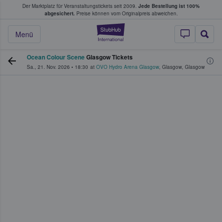
Der Marktplatz für Veranstaltungstickets seit 2009.
Jede Bestellung ist 100%
ans Tickets kaufen & verkaufen
abgesichert.
Preise können vom Originalpreis abweichen.
StubHub - Wo Fans
Menü
Ocean Colour Scene
Glasgow Tickets
Sa., 21. Nov. 2026
•
18:30
at
OVO Hydro Arena Glasgow
,
Glasgow
,
Glasgow