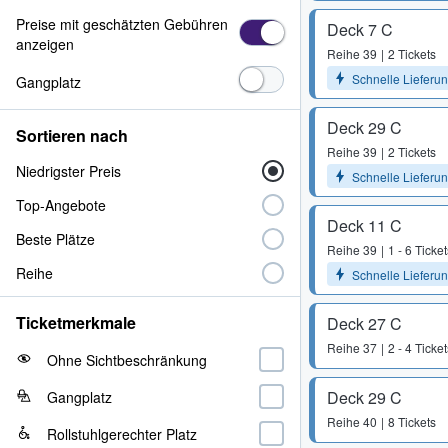
Preise mit geschätzten Gebühren
Deck 7 C
anzeigen
Reihe
39
2 Tickets
Schnelle Lieferu
Gangplatz
Deck 29 C
Sortieren nach
Reihe
39
2 Tickets
Niedrigster Preis
Schnelle Lieferu
Top-Angebote
Deck 11 C
Beste Plätze
Reihe
39
1 - 6 Ticket
Reihe
Schnelle Lieferu
Ticketmerkmale
Deck 27 C
Reihe
37
2 - 4 Ticket
Ohne Sichtbeschränkung
Deck 29 C
Gangplatz
Reihe
40
8 Tickets
Rollstuhlgerechter Platz