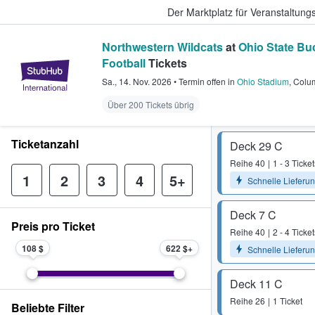
Der Marktplatz für Veranstaltungs
Northwestern Wildcats
at
Ohio State Bu
Football
Tickets
StubHub - Wo Fans Tickets kauf
Sa., 14. Nov. 2026
•
Termin offen
in
Ohio Stadium
,
Colu
Über 200 Tickets übrig
Ticketanzahl
Deck 29 C
Reihe
40
1 - 3 Ticket
1
2
3
4
5+
Schnelle Lieferu
Deck 7 C
Preis pro Ticket
Reihe
40
2 - 4 Ticket
108 $
622 $
Schnelle Lieferu
Deck 11 C
Reihe
26
1 Ticket
Beliebte Filter