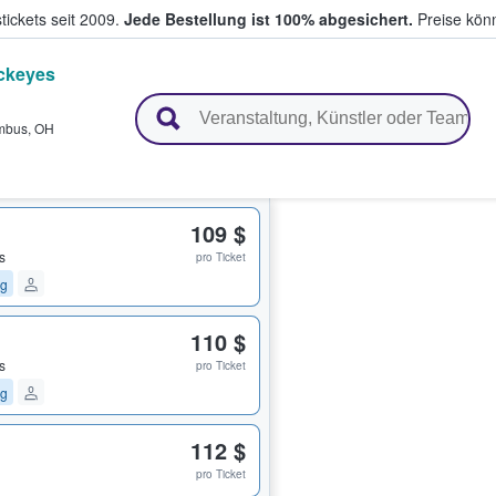
tickets seit 2009.
Jede Bestellung ist 100% abgesichert.
Preise könn
ckeyes
en & verkaufen
mbus
,
OH
109 $
s
pro Ticket
ng
110 $
s
pro Ticket
ng
112 $
pro Ticket