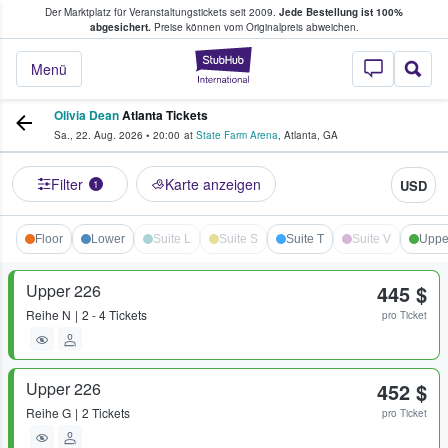
Der Marktplatz für Veranstaltungstickets seit 2009.
Jede Bestellung ist 100%
ans Tickets kaufen & verkaufen
abgesichert.
Preise können vom Originalpreis abweichen.
StubHub - Wo Fans
Menü
Olivia Dean
Atlanta Tickets
Sa., 22. Aug. 2026
•
20:00
at
State Farm Arena
,
Atlanta
,
GA
Filter
Karte anzeigen
USD
1
Floor
Lower
Suite L
Suite S
Suite T
Suite V
Uppe
Upper 226
445 $
Reihe
N
2 - 4 Tickets
pro Ticket
Upper 226
452 $
Reihe
G
2 Tickets
pro Ticket