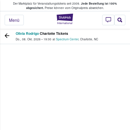
Der Marktplatz für Veranstaltungstickets seit 2009.
Jede Bestellung ist 100%
ans Tickets kaufen & verkaufen
abgesichert.
Preise können vom Originalpreis abweichen.
StubHub - Wo Fans
Menü
Olivia Rodrigo
Charlotte Tickets
Do., 08. Okt. 2026
•
19:00
at
Spectrum Center
,
Charlotte
,
NC