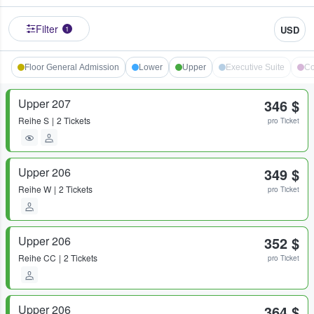
Filter
USD
1
Floor General Admission
Lower
Upper
Executive Suite
Co
Upper 207
346 $
Reihe
S
2 Tickets
pro Ticket
Upper 206
349 $
Reihe
W
2 Tickets
pro Ticket
Upper 206
352 $
Reihe
CC
2 Tickets
pro Ticket
Upper 206
364 $