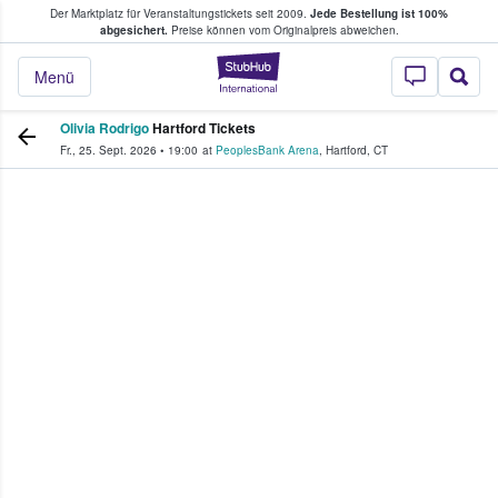
Der Marktplatz für Veranstaltungstickets seit 2009.
Jede Bestellung ist 100%
ans Tickets kaufen & verkaufen
abgesichert.
Preise können vom Originalpreis abweichen.
StubHub - Wo Fans
Menü
Olivia Rodrigo
Hartford Tickets
Fr., 25. Sept. 2026
•
19:00
at
PeoplesBank Arena
,
Hartford
,
CT