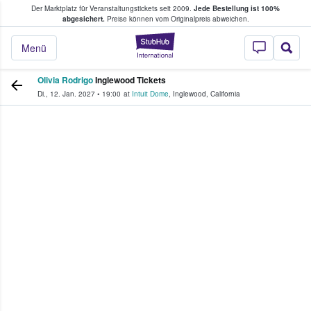
Der Marktplatz für Veranstaltungstickets seit 2009.
Jede Bestellung ist 100%
ans Tickets kaufen & verkaufen
abgesichert.
Preise können vom Originalpreis abweichen.
StubHub - Wo Fans
Menü
Olivia Rodrigo
Inglewood Tickets
Di., 12. Jan. 2027
•
19:00
at
Intuit Dome
,
Inglewood
,
California