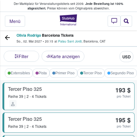
Der Marktplatz für Veranstaltungstickets seit 2009.
Jede Bestellung ist 100%
ans Tickets kaufen & verkaufen
abgesichert.
Preise können vom Originalpreis abweichen.
StubHub - Wo Fans
Menü
Olivia Rodrigo
Barcelona Tickets
So., 02. Mai 2027
•
20:15
at
Palau Sant Jordi
,
Barcelona
,
CAT
Filter
Karte anzeigen
USD
Extensibles
Pista
Primer Piso
Tercer Piso
Segundo Piso
Tercer Piso 325
193 $
Reihe
39
2 - 4 Tickets
pro Ticket
Tercer Piso 325
195 $
Reihe
39
2 - 4 Tickets
pro Ticket