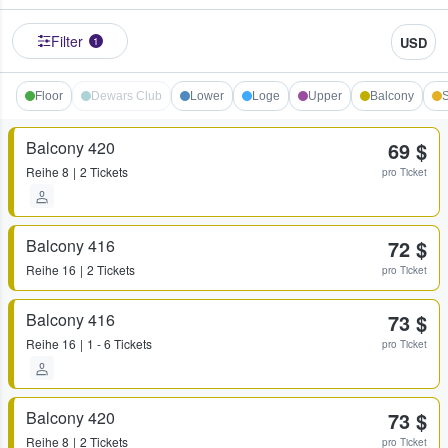
Filter
USD
1
Floor
Dewars Club
Lower
Loge
Upper
Balcony
S
Balcony 420
69 $
Reihe
8
2 Tickets
pro Ticket
Balcony 416
72 $
Reihe
16
2 Tickets
pro Ticket
Balcony 416
73 $
Reihe
16
1 - 6 Tickets
pro Ticket
Balcony 420
73 $
Reihe
8
2 Tickets
pro Ticket