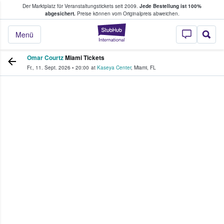
Der Marktplatz für Veranstaltungstickets seit 2009.
Jede Bestellung ist 100%
ans Tickets kaufen & verkaufen
abgesichert.
Preise können vom Originalpreis abweichen.
StubHub - Wo Fans
Menü
Omar Courtz
Miami Tickets
Fr., 11. Sept. 2026
•
20:00
at
Kaseya Center
,
Miami
,
FL