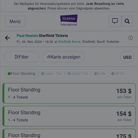
Der Marktplatz für Veranstaltungstickets seit 2009.
Jede Bestellung ist 100%
ans Tickets kaufen & verkaufen
abgesichert.
Preise können vom Originalpreis abweichen.
StubHub - Wo Fans
Menü
Paul Heaton
Sheffield Tickets
Fr., 06. Nov. 2026
•
18:00
at
Sheffield Arena
,
Sheffield
,
South Yorkshire
Filter
Karte anzeigen
USD
Floor Standing
Lower Tier
Upper Tier
Suite
SKYS
Floor Standing
153 $
1 - 4 Tickets
pro Ticket
Floor Standing
154 $
1 - 4 Tickets
pro Ticket
Floor Standing
175 $