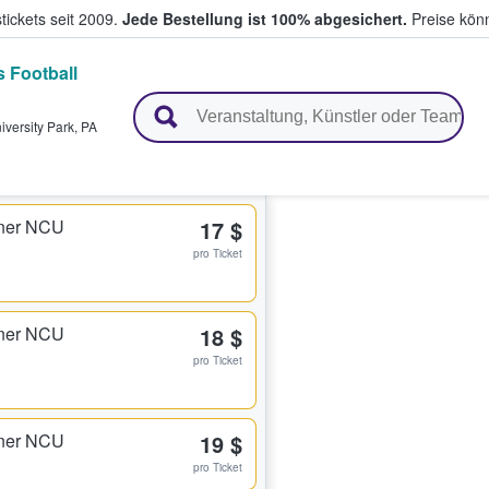
tickets seit 2009.
Jede Bestellung ist 100% abgesichert.
Preise könn
s Football
en & verkaufen
iversity Park
,
PA
rner NCU
17 $
pro Ticket
rner NCU
18 $
pro Ticket
rner NCU
19 $
pro Ticket