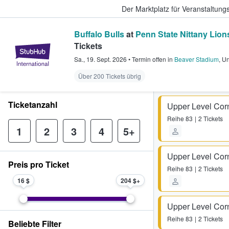
Der Marktplatz für Veranstaltungs
Buffalo Bulls
at
Penn State Nittany Lion
Tickets
StubHub - Wo Fans Tickets kauf
Sa., 19. Sept. 2026
•
Termin offen
in
Beaver Stadium
,
Un
Über 200 Tickets übrig
Ticketanzahl
Upper Level Co
Reihe
83
2 Tickets
1
2
3
4
5+
Upper Level Co
Preis pro Ticket
Reihe
83
2 Tickets
16 $
204 $
Upper Level Co
Reihe
83
2 Tickets
Beliebte Filter