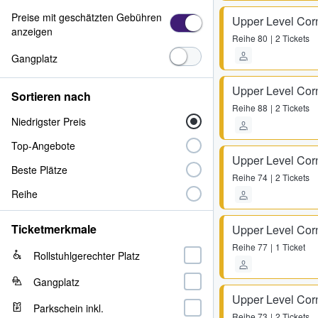
Preise mit geschätzten Gebühren
Upper Level Cor
anzeigen
Reihe
80
2 Tickets
Gangplatz
Upper Level Co
Sortieren nach
Reihe
88
2 Tickets
Niedrigster Preis
Top-Angebote
Upper Level Co
Beste Plätze
Reihe
74
2 Tickets
Reihe
Ticketmerkmale
Upper Level Cor
Reihe
77
1 Ticket
Rollstuhlgerechter Platz
Gangplatz
Upper Level Cor
Parkschein inkl.
Reihe
73
2 Tickets