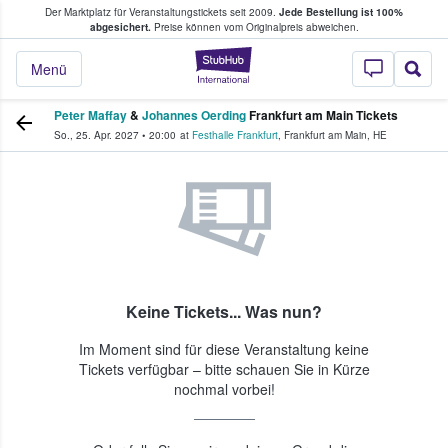
Der Marktplatz für Veranstaltungstickets seit 2009.
Jede Bestellung ist 100%
ans Tickets kaufen & verkaufen
abgesichert.
Preise können vom Originalpreis abweichen.
StubHub - Wo Fans
Menü
Peter Maffay
&
Johannes Oerding
Frankfurt am Main Tickets
So., 25. Apr. 2027
•
20:00
at
Festhalle Frankfurt
,
Frankfurt am Main
,
HE
Keine Tickets... Was nun?
Im Moment sind für diese Veranstaltung keine
Tickets verfügbar – bitte schauen Sie in Kürze
nochmal vorbei!