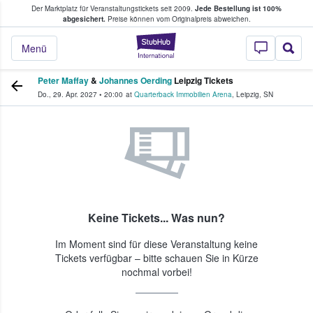
Der Marktplatz für Veranstaltungstickets seit 2009.
Jede Bestellung ist 100%
ans Tickets kaufen & verkaufen
abgesichert.
Preise können vom Originalpreis abweichen.
StubHub - Wo Fans
Menü
Peter Maffay
&
Johannes Oerding
Leipzig Tickets
Do., 29. Apr. 2027
•
20:00
at
Quarterback Immobilien Arena
,
Leipzig
,
SN
Keine Tickets... Was nun?
Im Moment sind für diese Veranstaltung keine
Tickets verfügbar – bitte schauen Sie in Kürze
nochmal vorbei!