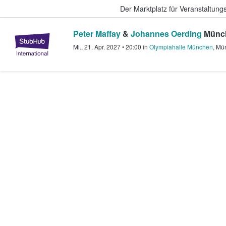
Der Marktplatz für Veranstaltungs
Peter Maffay
&
Johannes Oerding
Münch
StubHub - Wo Fans Tickets kauf
Mi., 21. Apr. 2027
•
20:00
in
Olympiahalle München
,
Mü