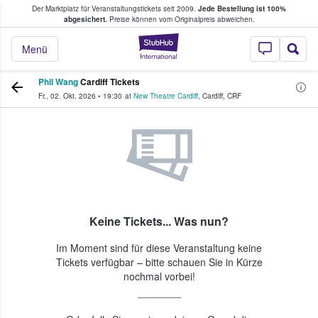
Der Marktplatz für Veranstaltungstickets seit 2009.
Jede Bestellung ist 100%
ans Tickets kaufen & verkaufen
abgesichert.
Preise können vom Originalpreis abweichen.
StubHub - Wo Fans
Menü
Phil Wang
Cardiff Tickets
Fr., 02. Okt. 2026
•
19:30
at
New Theatre Cardiff
,
Cardiff
,
CRF
Keine Tickets... Was nun?
Im Moment sind für diese Veranstaltung keine
Tickets verfügbar – bitte schauen Sie in Kürze
nochmal vorbei!