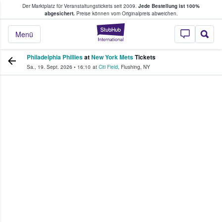
Der Marktplatz für Veranstaltungstickets seit 2009.
Jede Bestellung ist 100%
ans Tickets kaufen & verkaufen
abgesichert.
Preise können vom Originalpreis abweichen.
StubHub - Wo Fans
Menü
Philadelphia Phillies
at
New York Mets
Tickets
Sa., 19. Sept. 2026
•
16:10
at
Citi Field
,
Flushing
,
NY