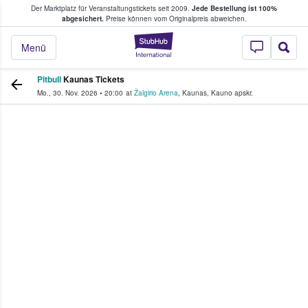
Der Marktplatz für Veranstaltungstickets seit 2009.
Jede Bestellung ist 100%
ans Tickets kaufen & verkaufen
abgesichert.
Preise können vom Originalpreis abweichen.
StubHub - Wo Fans
Menü
Pitbull
Kaunas Tickets
Mo., 30. Nov. 2026
•
20:00
at
Žalgirio Arena
,
Kaunas
,
Kauno apskr.