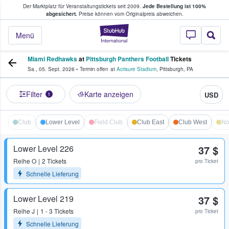
Der Marktplatz für Veranstaltungstickets seit 2009.
Jede Bestellung ist 100%
ans Tickets kaufen & verkaufen
abgesichert.
Preise können vom Originalpreis abweichen.
StubHub - Wo Fans
Menü
Miami Redhawks
at
Pittsburgh Panthers Football
Tickets
Sa., 05. Sept. 2026
•
Termin offen
at
Acrisure Stadium
,
Pittsburgh
,
PA
Filter
Karte anzeigen
USD
1
Club
Lower Level
Field Club
Club East
Club West
No
Lower Level 226
37 $
Reihe
O
2 Tickets
pro Ticket
Schnelle Lieferung
Lower Level 219
37 $
Reihe
J
1 - 3 Tickets
pro Ticket
Schnelle Lieferung