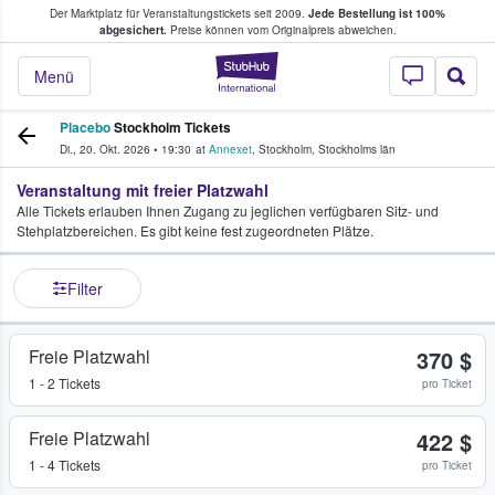
Der Marktplatz für Veranstaltungstickets seit 2009.
Jede Bestellung ist 100%
ans Tickets kaufen & verkaufen
abgesichert.
Preise können vom Originalpreis abweichen.
StubHub - Wo Fans
Menü
Placebo
Stockholm Tickets
Di., 20. Okt. 2026
•
19:30
at
Annexet
,
Stockholm
,
Stockholms län
Veranstaltung mit freier Platzwahl
Alle Tickets erlauben Ihnen Zugang zu jeglichen verfügbaren Sitz- und
Stehplatzbereichen. Es gibt keine fest zugeordneten Plätze.
Filter
Freie Platzwahl
370 $
1 - 2 Tickets
pro Ticket
Freie Platzwahl
422 $
1 - 4 Tickets
pro Ticket